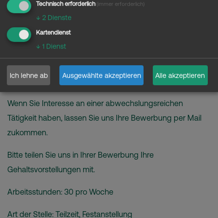
Büroallroundkraft für 30 Stunden die Woche.
Technisch erforderlich
(immer erforderlich)
↓
2
Dienste
Sie sollten Organisationstalent, Motivation und Teamgeist
Kartendienst
mitbringen und offen für neue Herausforderungen sein.
↓
1
Dienst
Wenn Sie über Kenntnisse in Word und Excel verfügen
wäre dies von Vorteil. Erfahrungen in Buchhaltung runden
Ich lehne ab
Ausgewählte akzeptieren
Alle akzeptieren
Ihr Profil ab.
Wenn Sie Interesse an einer abwechslungsreichen
Tätigkeit haben, lassen Sie uns Ihre Bewerbung per Mail
zukommen.
Bitte teilen Sie uns in Ihrer Bewerbung Ihre
Gehaltsvorstellungen mit.
Arbeitsstunden: 30 pro Woche
Art der Stelle: Teilzeit, Festanstellung